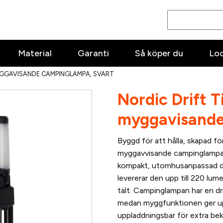
Material
Garanti
Så köper du
Lo
YGGAVISANDE CAMPINGLAMPA, SVART
Nordic Drift T
myggavisande
Byggd för att hålla, skapad fö
myggavvisande campinglampa 
kompakt, utomhusanpassad de
levererar den upp till 220 lume
tält. Campinglampan har en dri
medan myggfunktionen ger upp
uppladdningsbar för extra bek