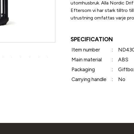
utomhusbruk. Alla Nordic Drif
Eftersom vi har stark tilltro t
utrustning omfattas varje prod
SPECIFICATION
Item number
:
ND430
Main material
:
ABS
Packaging
:
Giftbo
Carrying handle
:
No