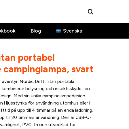
okbook
Blog
Svenska
itan portabel
 campinglampa, svart
r äventyr. Nordic Drift Titan portabla
kombinerar belysning och insektsskydd i en
sign. Med sin unika campinglampedesign
n i ljusstyrrka för användning utomhus eller i
fttid på upp till 4 timmar på en enda laddning,
 till 20 timmars användning. Den är USB-C-
vämlighet, PVC-fri och utvecklad för