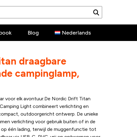
book
Blog
Nederlands
Titan draagbare
de campinglamp,
r voor elk avontuur.De Nordic Drift Titan
Camping Light combineert verlichting en
compact, outdoorgericht ontwerp. De unieke
men verlichting voor gebruik buiten of in de
 op één lading, terwijl de muggenfunctie tot
adbaar via USB-C, PVC-vrij en ontworpen voor