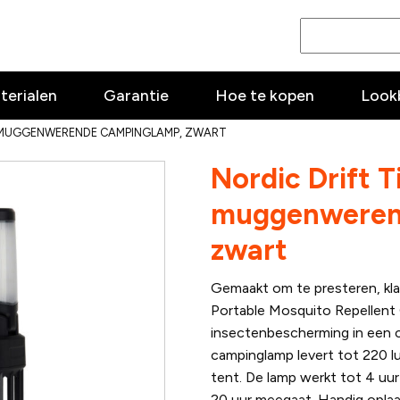
terialen
Garantie
Hoe te kopen
Look
 MUGGENWERENDE CAMPINGLAMP, ZWART
Nordic Drift 
muggenweren
zwart
Gemaakt om te presteren, klaa
Portable Mosquito Repellent 
insectenbescherming in een 
campinglamp levert tot 220 lu
tent. De lamp werkt tot 4 uur
20 uur meegaat. Handig opla