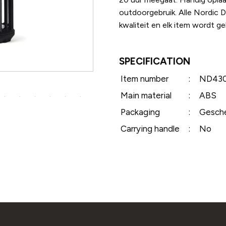
outdoorgebruik. Alle Nordic 
kwaliteit en elk item wordt g
SPECIFICATION
Item number
:
ND430
Main material
:
ABS
Packaging
:
Gesche
Carrying handle
:
No