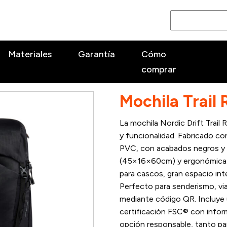
Materiales
Garantía
Cómo
comprar
Mochila Trail
La mochila Nordic Drift Trai
y funcionalidad. Fabricado con
PVC, con acabados negros y 
(45×16×60cm) y ergonómica. M
para cascos, gran espacio inte
Perfecto para senderismo, via
mediante código QR. Incluye
certificación FSC® con inform
opción responsable, tanto par