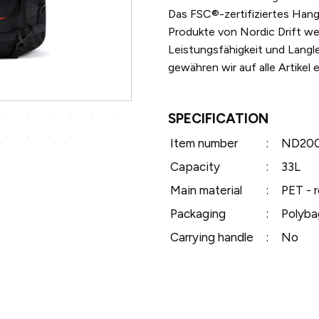
Das FSC®-zertifiziertes Hangt
Produkte von Nordic Drift wer
Leistungsfähigkeit und Langl
gewähren wir auf alle Artikel 
SPECIFICATION
Item number
:
ND200
Capacity
:
33L
Main material
:
PET - 
Packaging
:
Polyba
Carrying handle
:
No