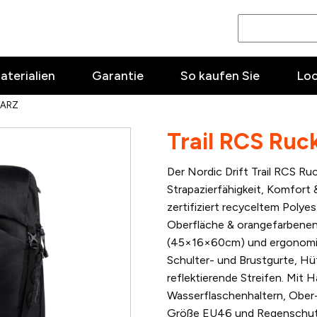
aterialien
Garantie
So kaufen Sie
Lo
WARZ
Trail RCS Ruc
Der Nordic Drift Trail RCS Ru
Strapazierfähigkeit, Komfort 
zertifiziert recyceltem Polyes
Oberfläche & orangefarbenen 
(45×16×60cm) und ergonomisc
Schulter- und Brustgurte, Hüf
reflektierende Streifen. Mit
Wasserflaschenhaltern, Ober
Größe EU46 und Regenschutz.