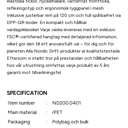
elastiska fickor, nyckelhållare, vattentät frontficka,
reflexlogotyp och ergonomisk ryggpanel i mesh.
Inklusive justerbar rem på 120 cm och full spårbarhet via
DPP-QR-koder. En kompakt och hållbar
vardagsklassiker.Varje väska levereras med en exklusiv
FSC®-certifierad hangtag med detaljerad information,
vilket gör den till ett ansvarsfullt val – för dig och för
planeten.Alla Nordic Drift-produkter är kvalitetstestade.
Eftersom vi starkt tror på prestandan och hållbarheten
hos vår utrustning omfattas varje produkt av 5 års
garanti mot tillverkningsfel.
SPECIFICATION
Item number
:
ND200.0401
Main material
:
rPET
Packaging
:
Polybag och bulk