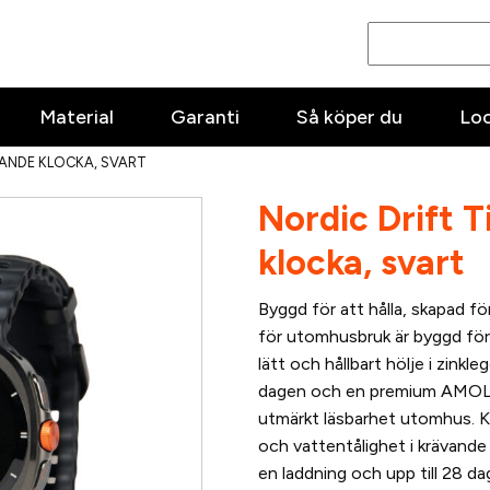
Material
Garanti
Så köper du
Lo
ANDE KLOCKA, SVART
Nordic Drift 
klocka, svart
Byggd för att hålla, skapad f
för utomhusbruk är byggd för
lätt och hållbart hölje i zinkl
dagen och en premium AMOLED
utmärkt läsbarhet utomhus. K
och vattentålighet i krävande m
en laddning och upp till 28 da