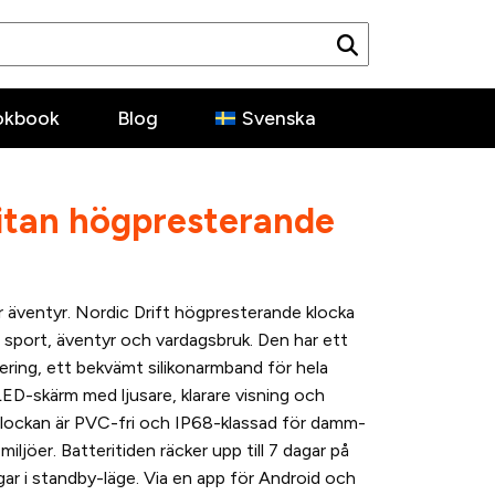
okbook
Blog
Svenska
Titan högpresterande
ör äventyr. Nordic Drift högpresterande klocka
 sport, äventyr och vardagsbruk. Den har ett
egering, ett bekvämt silikonarmband för hela
-skärm med ljusare, klarare visning och
lockan är PVC-fri och IP68-klassad för damm-
iljöer. Batteritiden räcker upp till 7 dagar på
gar i standby-läge. Via en app för Android och