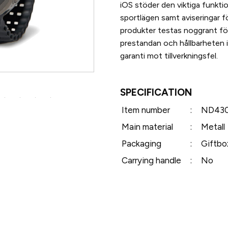
iOS stöder den viktiga funkti
sportlägen samt aviseringar f
produkter testas noggrant för 
prestandan och hållbarheten i
garanti mot tillverkningsfel.
SPECIFICATION
Item number
:
ND430
Main material
:
Metall
Packaging
:
Giftbo
Carrying handle
:
No