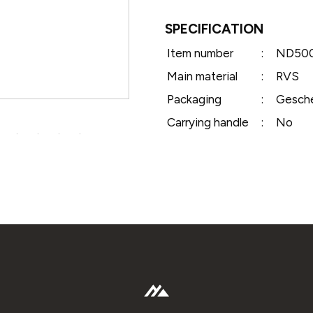
SPECIFICATION
Item number
:
ND500
Main material
:
RVS
Packaging
:
Gesche
Carrying handle
:
No