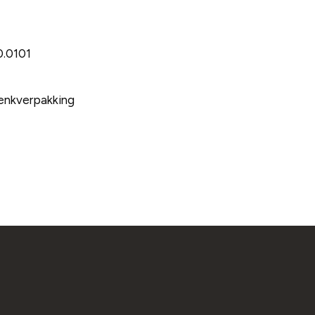
.0101
nkverpakking