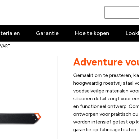
terialen
Garantie
Hoe te kopen
Look
ZWART
Adventure vo
Gemaakt om te presteren, kla
hoogwaardig roestvrij staal v
voedselveilige materialen voor 
siliconen detail zorgt voor ee
en functioneel ontwerp. Com
ontworpen voor praktisch out
worden intensief getest op kw
garantie op fabricagefouten.