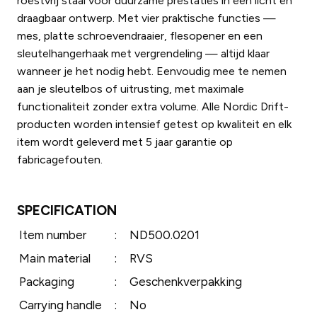
roestvrij staal voor duurzame prestaties in een licht en
draagbaar ontwerp. Met vier praktische functies —
mes, platte schroevendraaier, flesopener en een
sleutelhangerhaak met vergrendeling — altijd klaar
wanneer je het nodig hebt. Eenvoudig mee te nemen
aan je sleutelbos of uitrusting, met maximale
functionaliteit zonder extra volume. Alle Nordic Drift-
producten worden intensief getest op kwaliteit en elk
item wordt geleverd met 5 jaar garantie op
fabricagefouten.
SPECIFICATION
Item number
:
ND500.0201
Main material
:
RVS
Packaging
:
Geschenkverpakking
Carrying handle
:
No