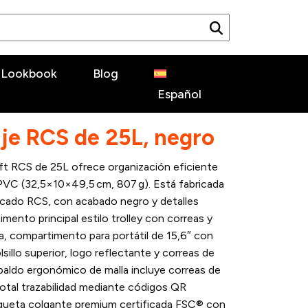
Lookbook
Blog
Español
aje RCS de 25L, negro
ift RCS de 25L ofrece organización eficiente
e PVC (32,5×10×49,5 cm, 807 g). Está fabricada
ficado RCS, con acabado negro y detalles
ento principal estilo trolley con correas y
ra, compartimento para portátil de 15,6″ con
olsillo superior, logo reflectante y correas de
paldo ergonómico de malla incluye correas de
otal trazabilidad mediante códigos QR
iqueta colgante premium certificada FSC® con