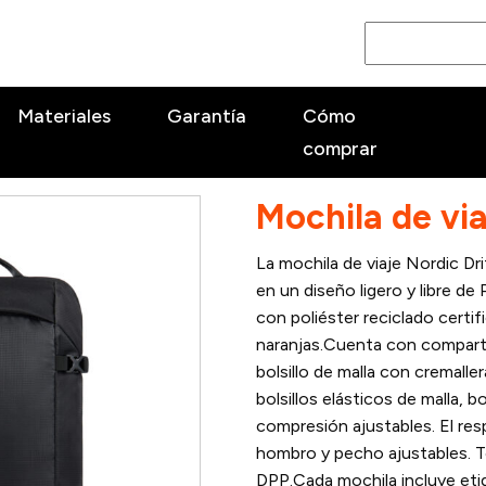
Materiales
Garantía
Cómo
comprar
NEGRO
Mochila de vi
La mochila de viaje Nordic Dr
en un diseño ligero y libre d
con poliéster reciclado certi
naranjas.Cuenta con compartim
bolsillo de malla con cremalle
bolsillos elásticos de malla, b
compresión ajustables. El res
hombro y pecho ajustables. T
DPP.Cada mochila incluye et