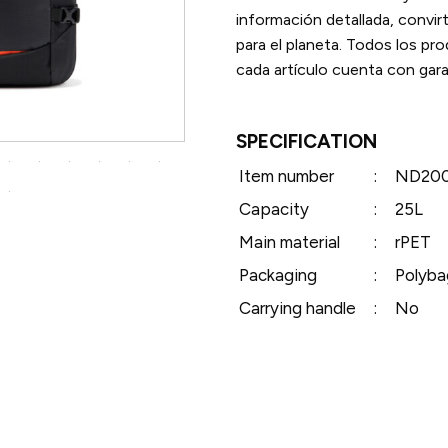
información detallada, convir
para el planeta. Todos los pr
cada artículo cuenta con gara
SPECIFICATION
Item number
:
ND200
Capacity
:
25L
Main material
:
rPET
Packaging
:
Polyba
Carrying handle
:
No