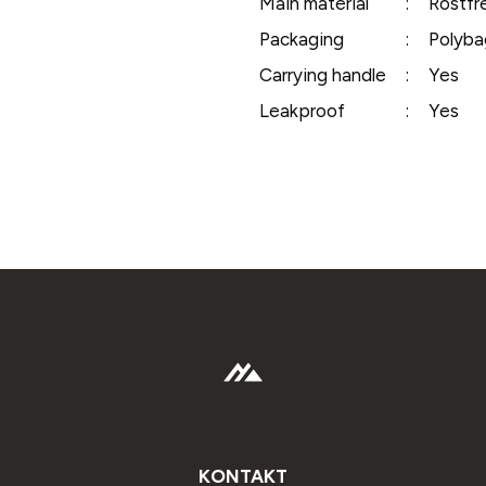
Main material
:
Rostfre
Packaging
:
Polyba
Carrying handle
:
Yes
Leakproof
:
Yes
KONTAKT