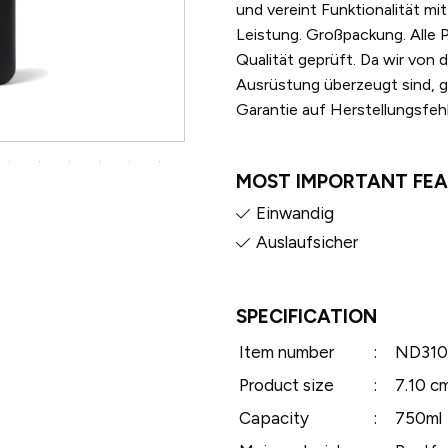
und vereint Funktionalität mi
Leistung. Großpackung. Alle 
Qualität geprüft. Da wir von 
Ausrüstung überzeugt sind, ge
Garantie auf Herstellungsfehl
MOST IMPORTANT FE
Einwandig
Auslaufsicher
SPECIFICATION
Item number
:
ND310
Product size
:
7.10 c
Capacity
:
750ml