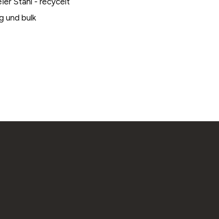
ier Stahl - recycelt
g und bulk