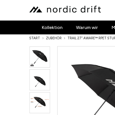
Kollektion
Warum wir
M
START
ZUBEHÖR
TRAIL 27″ AWARE™ RPET STU