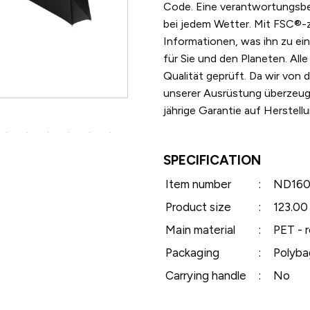
Code. Eine verantwortungsbe
bei jedem Wetter. Mit FSC®-ze
Informationen, was ihn zu e
für Sie und den Planeten. All
Qualität geprüft. Da wir von 
unserer Ausrüstung überzeugt 
jährige Garantie auf Herstellu
SPECIFICATION
Item number
:
ND160
Product size
:
123.00
Main material
:
PET - 
Packaging
:
Polyba
Carrying handle
:
No