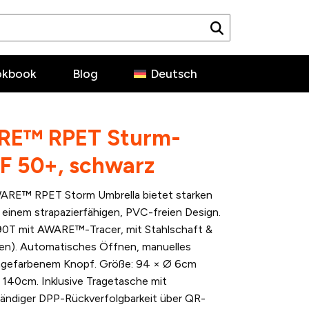
okbook
Blog
Deutsch
ARE™ RPET Sturm-
F 50+, schwarz
 AWARE™ RPET Storm Umbrella bietet starken
einem strapazierfähigen, PVC-freien Design.
90T mit AWARE™-Tracer, mit Stahlschaft &
chen). Automatisches Öffnen, manuelles
angefarbenem Knopf. Größe: 94 × Ø 6cm
140cm. Inklusive Tragetasche mit
tändiger DPP-Rückverfolgbarkeit über QR-