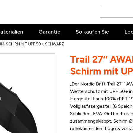
aterialien
Garantie
So kaufen Sie
Lo
RM-SCHIRM MIT UPF 50+, SCHWARZ
Trail 27″ AW
Schirm mit UP
„Der Nordic Drift Trail 27″“
Wetterschutz mit UPF 50+ in 
Hergestellt aus 100% rPET 1
Vollglasfasergestell (8 Spei
Schließen, EVA-Griff mit or
zusammengeklappt, Schirm Ø 
reflektierendem Logo & volls